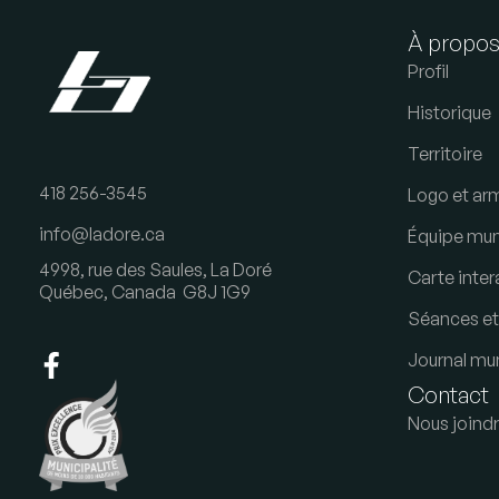
À propo
Profil
Historique
Territoire
418 256-3545
Logo et arm
info@ladore.ca
Équipe mun
4998, rue des Saules, La Doré
Carte inter
Québec, Canada G8J 1G9
Séances et 
Journal mun
Contact
Nous joind