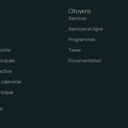
s
Citoyens
Services
Services en ligne
Programmes
oirie
Taxes
icipale
Documentation
active
calendrier
icipal
re