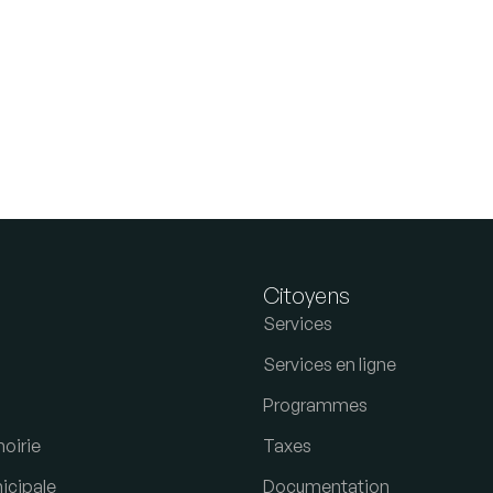
s
Citoyens
Services
Services en ligne
Programmes
oirie
Taxes
icipale
Documentation