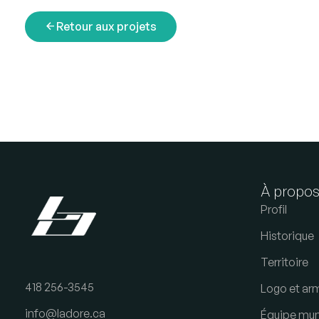
arrow_back
Retour aux projets
À propo
Profil
Historique
Territoire
418 256-3545
Logo et arm
info@ladore.ca
Équipe mun