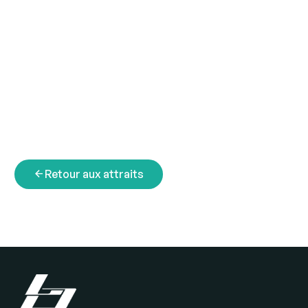
arrow_back
Retour aux attraits